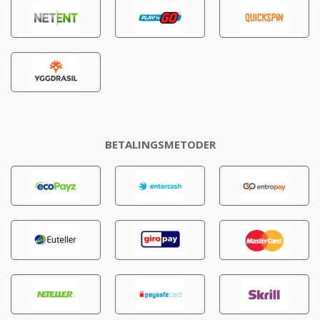
BETALINGSMETODER