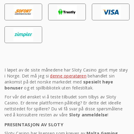
I løpet av de siste månedene har Sloty Casino gjort mye støy
i Norge. Det må jeg si
denne operatøren
behandlet sin
ankomst på det norske markedet med
spesielt høye
bonuser
og et spillbibliotek uten fellestiltak.
For vår del ønsket vi å teste tilbudet som tilbys av Sloty
Casino. Er denne plattformen pålitelig? Er dette det ideelle
nettstedet for spillere? Du vil få svar på disse spørsmålene
ved å konsultere resten av våre
Sloty anmeldelse
!
PRESENTASJON AV SLOTY
Sloty Casino har lisensen som kreves av
Malta Gaming