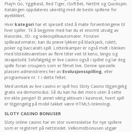
Play’n Go, Yggdrasil, Red Tiger, iSoftBet, NetEnt og Quickspin.
Katalogen oppdateres ukentlig med de beste spillene for
øyeblikket.
Hver
kategori
har et spesielt sted å møte forventningene til
hver spiller. Til å begynne med har du et enormt utvalg av
klassiske, 3D- og videospilleautomater. Foruten
spilleautomater, kan du prøve lykken på blackjack, rulett,
poker og baccaratt-spill. Lotterikamper er også midt i blinken
med tilstedeværelsen av flere titler viet til keno, bingo og
skrapelodd. Selvfølgelig er live casino også i spillet og lar deg
spille foran croupiers som er filmet live. Denne spesielle
plassen administreres her av
Evolusjonsspilling
, eller
programvare nr. 1 i dette feltet.
Med unntak av live casino er spill hos Sloty Casino tilgjengelig
gratis via demomodus. Så du kan ha det moro uten å sette
inn ekte penger! Et annet viktig aktivum i kasinoet, hvert spill
er tilgjengelig på mobil takket være HTML5-teknologi.
SLOTY CASINO BONUSER
Sloty online casino har en stor overraskelse for nye spillere
som er registrert på nettstedet. Velkomstbonusen utgjør