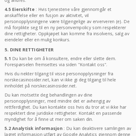
og andres.
4.5 Eierskifte
: Hvis tjenestene våre gjennomgår et
anskaffelse eller en fusjon av aktivitet, vil
personopplysningene være tilgjengelige av erververen (e). De
må forplikte seg til en ny personvernpolicy som respekterer
dine rettigheter. Oppkjøpet kan komme fra insolvens, salg av
eiendeler eller en mulig konkurs.
5. DINE RETTIGHETER
5.1
Du kan be om å konsultere, endre eller slette dem.
Forespørselen fremsettes via siden "Kontakt oss".
Hvis du nekter tilgang til visse personopplysninger fra
norskecasinosider.net, kan vi ikke gi deg tilgang til hele
innholdet på norskecasinosider.net.
Du kan motsette deg behandlingen av dine
personopplysninger, med mindre det er avhengig av
rettferdighet. Du kan kontakte oss hvis du tror at vi ikke har
respektert dine juridiske rettigheter. Kontakt en passende
myndighet for å finne ut mer om saken din.
5.2 Analytisk informasjon
: Du kan deaktivere samlingen av
lagret informasjon utført av Google Analytics gjennom denne