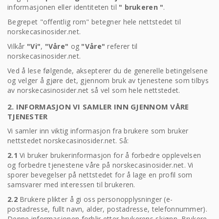
informasjonen eller identiteten til
" brukeren "
.
Begrepet "offentlig rom" betegner hele nettstedet til
norskecasinosider.net.
Vilkår
"Vi"
,
"Våre"
og
"Våre"
referer til
norskecasinosider.net.
Ved å lese følgende, aksepterer du de generelle betingelsene
og velger å gjøre det, gjennom bruk av tjenestene som tilbys
av norskecasinosider.net så vel som hele nettstedet.
2. INFORMASJON VI SAMLER INN GJENNOM VÅRE
TJENESTER
Vi samler inn viktig informasjon fra brukere som bruker
nettstedet norskecasinosider.net. Så:
2.1
Vi bruker brukerinformasjon for å forbedre opplevelsen
og forbedre tjenestene våre på norskecasinosider.net. Vi
sporer bevegelser på nettstedet for å lage en profil som
samsvarer med interessen til brukeren.
2.2
Brukere plikter å gi oss personopplysninger (e-
postadresse, fullt navn, alder, postadresse, telefonnummer).
Denne informasjonen forblir etter brukerens skjønn. Brukere