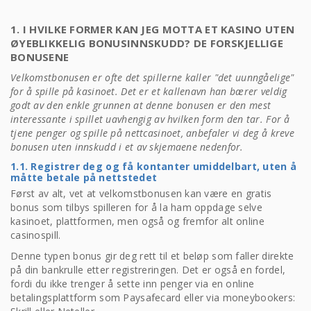
1. I HVILKE FORMER KAN JEG MOTTA ET KASINO UTEN
ØYEBLIKKELIG BONUSINNSKUDD? DE FORSKJELLIGE
BONUSENE
Velkomstbonusen er ofte det spillerne kaller "det uunngåelige"
for å spille på kasinoet. Det er et kallenavn han bærer veldig
godt av den enkle grunnen at denne bonusen er den mest
interessante i spillet uavhengig av hvilken form den tar. For å
tjene penger og spille på nettcasinoet, anbefaler vi deg å kreve
bonusen uten innskudd i et av skjemaene nedenfor.
1.1. Registrer deg og få kontanter umiddelbart, uten å
måtte betale på nettstedet
Først av alt, vet at velkomstbonusen kan være en gratis
bonus som tilbys spilleren for å la ham oppdage selve
kasinoet, plattformen, men også og fremfor alt online
casinospill.
Denne typen bonus gir deg rett til et beløp som faller direkte
på din bankrulle etter registreringen. Det er også en fordel,
fordi du ikke trenger å sette inn penger via en online
betalingsplattform som Paysafecard eller via moneybookers: