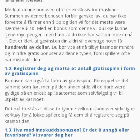
Skrill eller Neteller.
Merk at denne bonusen ofte er eksklusiv for maskiner.
Summen av denne bonusen forblir ganske lav, du bør ikke
forvente å få mer enn $ 50 og den vil for det meste være
nærmere $ 10. Med en bonus som denne vil du ikke kunne
tjene mye penger, men husk at du ikke har satt inn noe ennå
... Det er klart at gevinsten din aldri vil overstige noen få
hundrevis av dollar
. Du bør vite at nå tilbyr kasinoer mindre
og mindre gratis bonuser av denne typen, fordi spillere ofte
har misbrukt dem.
1.2. Registrer deg og motta et antall gratisspinn i form
av gratisspinn
Bonusen kan også ta form av gratisspinn. Prinsippet er det
samme som før, men på den annen side vil de bare være
gyldige på en enkelt spilleautomat som selvfølgelig vil bli
utpekt av kasinoet.
Det må forstås at disse to typene velkomstbonuser virkelig er
verktøy for å lokke spillere og få dem til å registrere seg på
kasinosiden.
1.3. Hva med innskuddsbonusen? Er det å unngå eller
favorisere? Vi svarer deg her