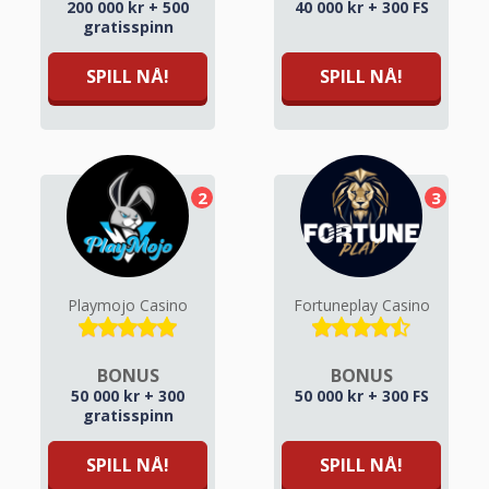
200 000 kr + 500
40 000 kr + 300 FS
gratisspinn
SPILL NÅ!
SPILL NÅ!
2
3
Playmojo Casino
Fortuneplay Casino
BONUS
BONUS
50 000 kr + 300
50 000 kr + 300 FS
gratisspinn
SPILL NÅ!
SPILL NÅ!