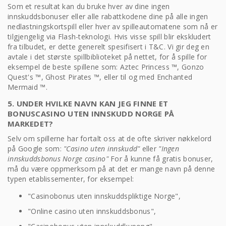
Som et resultat kan du bruke hver av dine ingen
innskuddsbonuser eller alle rabattkodene dine på alle ingen
nedlastningskortspill eller hver av spilleautomatene som nå er
tilgjengelig via Flash-teknologi. Hvis visse spill blir ekskludert
fra tilbudet, er dette generelt spesifisert i T&C. Vi gir deg en
avtale i det største spillbiblioteket på nettet, for å spille for
eksempel de beste spillene som: Aztec Princess ™, Gonzo
Quest's ™, Ghost Pirates ™, eller til og med Enchanted
Mermaid ™.
5. UNDER HVILKE NAVN KAN JEG FINNE ET
BONUSCASINO UTEN INNSKUDD NORGE PÅ
MARKEDET?
Selv om spillerne har fortalt oss at de ofte skriver nøkkelord
på Google som:
"Casino uten innskudd"
eller
"Ingen
innskuddsbonus Norge casino"
For å kunne få gratis bonuser,
må du være oppmerksom på at det er mange navn på denne
typen etablissementer, for eksempel:
"Casinobonus uten innskuddspliktige Norge",
"Online casino uten innskuddsbonus",