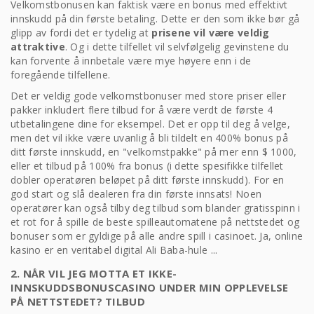
Velkomstbonusen kan faktisk være en bonus med effektivt
innskudd på din første betaling. Dette er den som ikke bør gå
glipp av fordi det er tydelig at
prisene vil være veldig
attraktive
. Og i dette tilfellet vil selvfølgelig gevinstene du
kan forvente å innbetale være mye høyere enn i de
foregående tilfellene.
Det er veldig gode velkomstbonuser med store priser eller
pakker inkludert flere tilbud for å være verdt de første 4
utbetalingene dine for eksempel. Det er opp til deg å velge,
men det vil ikke være uvanlig å bli tildelt en 400% bonus på
ditt første innskudd, en "velkomstpakke" på mer enn $ 1000,
eller et tilbud på 100% fra bonus (i dette spesifikke tilfellet
dobler operatøren beløpet på ditt første innskudd). For en
god start og slå dealeren fra din første innsats! Noen
operatører kan også tilby deg tilbud som blander gratisspinn i
et rot for å spille de beste spilleautomatene på nettstedet og
bonuser som er gyldige på alle andre spill i casinoet. Ja, online
kasino er en veritabel digital Ali Baba-hule ...
2. NÅR VIL JEG MOTTA ET IKKE-
INNSKUDDSBONUSCASINO UNDER MIN OPPLEVELSE
PÅ NETTSTEDET? TILBUD