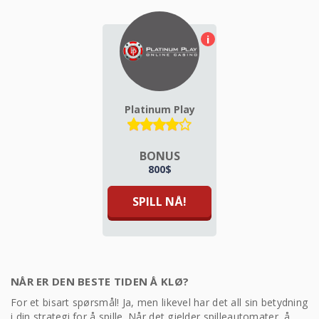
i
Platinum Play
BONUS
800$
SPILL NÅ!
NÅR ER DEN BESTE TIDEN Å KLØ?
For et bisart spørsmål! Ja, men likevel har det all sin betydning
i din strategi for å spille. Når det gjelder spilleautomater, å