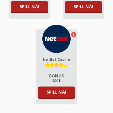
SPILL NÅ!
SPILL NÅ!
i
NetBet Casino
BONUS
200$
SPILL NÅ!