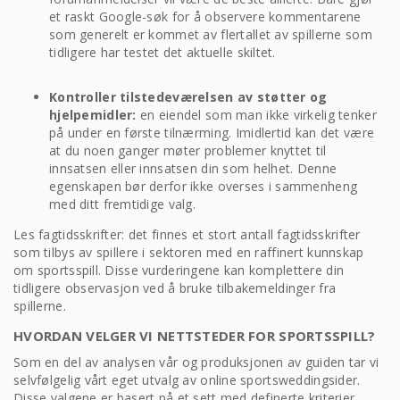
et raskt Google-søk for å observere kommentarene
som generelt er kommet av flertallet av spillerne som
tidligere har testet det aktuelle skiltet.
Kontroller tilstedeværelsen av støtter og
hjelpemidler:
en eiendel som man ikke virkelig tenker
på under en første tilnærming. Imidlertid kan det være
at du noen ganger møter problemer knyttet til
innsatsen eller innsatsen din som helhet. Denne
egenskapen bør derfor ikke overses i sammenheng
med ditt fremtidige valg.
Les fagtidsskrifter: det finnes et stort antall fagtidsskrifter
som tilbys av spillere i sektoren med en raffinert kunnskap
om sportsspill. Disse vurderingene kan komplettere din
tidligere observasjon ved å bruke tilbakemeldinger fra
spillerne.
HVORDAN VELGER VI NETTSTEDER FOR SPORTSSPILL?
Som en del av analysen vår og produksjonen av guiden tar vi
selvfølgelig vårt eget utvalg av online sportsweddingsider.
Disse valgene er basert på et sett med definerte kriterier,