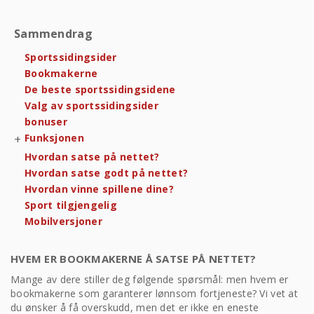
Sammendrag
Sportssidingsider
Bookmakerne
De beste sportssidingsidene
Valg av sportssidingsider
bonuser
+
Funksjonen
Hvordan satse på nettet?
Hvordan satse godt på nettet?
Hvordan vinne spillene dine?
Sport tilgjengelig
Mobilversjoner
HVEM ER BOOKMAKERNE Å SATSE PÅ NETTET?
Mange av dere stiller deg følgende spørsmål: men hvem er
bookmakerne som garanterer lønnsom fortjeneste? Vi vet at
du ønsker å få overskudd, men det er ikke en eneste