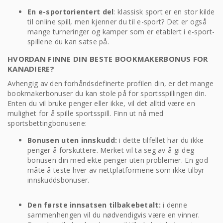
En e-sportorientert del
: klassisk sport er en stor kilde
til online spill, men kjenner du til e-sport? Det er også
mange turneringer og kamper som er etablert i e-sport-
spillene du kan satse på.
HVORDAN FINNE DIN BESTE BOOKMAKERBONUS FOR
KANADIERE?
Avhengig av den forhåndsdefinerte profilen din, er det mange
bookmakerbonuser du kan stole på for sportsspillingen din.
Enten du vil bruke penger eller ikke, vil det alltid være en
mulighet for å spille sportsspill. Finn ut nå med
sportsbettingbonusene:
Bonusen uten innskudd:
i dette tilfellet har du ikke
penger å forskuttere. Merket vil ta seg av å gi deg
bonusen din med ekte penger uten problemer. En god
måte å teste hver av nettplatformene som ikke tilbyr
innskuddsbonuser.
Den første innsatsen tilbakebetalt:
i denne
sammenhengen vil du nødvendigvis være en vinner.