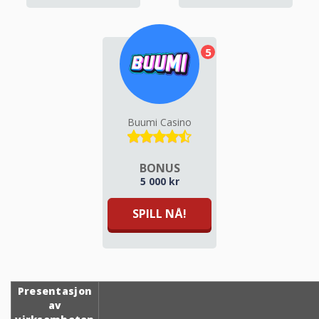
5
Buumi Casino
BONUS
5 000 kr
SPILL NÅ!
Presentasjon
av