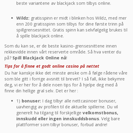
beste variantene av blackjack som tilbys online.
Wildz:
gratisspinn er midt i blinken hos Wildz, med mer
enn 200 gratisspinn som tilbys for dine første trinn på
spillgrensesnittet. Gratis spinn kan selvfølgelig brukes til
å spille blackjack online.
Som du kan se, er de beste kasino-grensesnittene innen
rekkevidde innen vårt reserverte område. Så hva venter du
på?
Spill Blackjack Online nå
!
Tips for å finne et godt online casino på nettet
Du har kanskje ikke det minste ønske om å følge rådene våre
som ble gitt i forrige avsnitt til brevet? I så fall, ikke bekymre
deg, vi er her for å dele noen tips for å hjelpe deg med å
finne din hellige gral selv. Det er her :
1)
bonuser:
I dag tilbyr alle nettcasinoer bonuser,
uavhengig av profilen til de aktuelle spillerne. Du vil
generelt ha tilgang til forskjellige
velkomstbonus,
innskudd eller ingen innskuddsbonus
. Velg bare
plattformer som tilbyr bonuser, forbud andre!