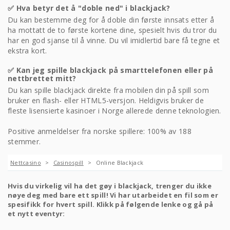
✅ Hva betyr det å "doble ned" i blackjack?
Du kan bestemme deg for å doble din første innsats etter å
ha mottatt de to første kortene dine, spesielt hvis du tror du
har en god sjanse til å vinne. Du vil imidlertid bare få tegne et
ekstra kort.
✅ Kan jeg spille blackjack på smarttelefonen eller på
nettbrettet mitt?
Du kan spille blackjack direkte fra mobilen din på spill som
bruker en flash- eller HTML5-versjon. Heldigvis bruker de
fleste lisensierte kasinoer i Norge allerede denne teknologien.
Positive anmeldelser fra norske spillere: 100% av 188
stemmer.
Nettcasino
>
Casinospill
>
Online Blackjack
Hvis du virkelig vil ha det gøy i blackjack, trenger du ikke
nøye deg med bare ett spill! Vi har utarbeidet en fil som er
spesifikk for hvert spill. Klikk på følgende lenke og gå på
et nytt eventyr: