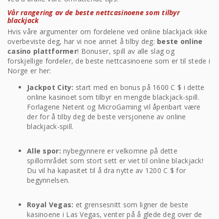
Vår rangering av de beste nettcasinoene som tilbyr
blackjack
Hvis våre argumenter om fordelene ved online blackjack ikke
overbeviste deg, har vi noe annet å tilby deg:
beste online
casino plattformer
! Bonuser, spill av alle slag og
forskjellige fordeler, de beste nettcasinoene som er til stede i
Norge er her:
Jackpot City:
start med en bonus på 1600 C $ i dette
online kasinoet som tilbyr en mengde blackjack-spill.
Forlagene Netent og MicroGaming vil åpenbart være
der for å tilby deg de beste versjonene av online
blackjack-spill.
Alle spor:
nybegynnere er velkomne på dette
spillområdet som stort sett er viet til online blackjack!
Du vil ha kapasitet til å dra nytte av 1200 C $ for
begynnelsen.
Royal Vegas:
et grensesnitt som ligner de beste
kasinoene i Las Vegas, venter på å glede deg over de