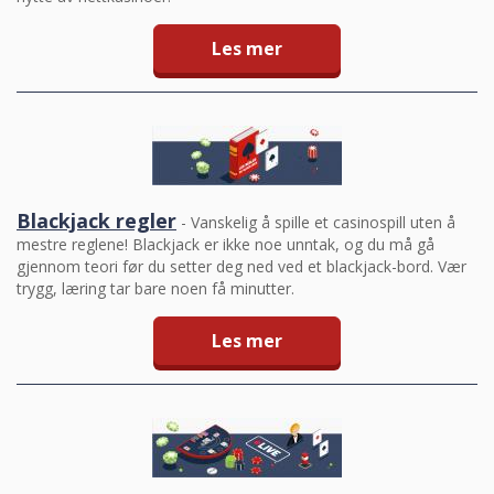
Les mer
Blackjack regler
- Vanskelig å spille et casinospill uten å
mestre reglene! Blackjack er ikke noe unntak, og du må gå
gjennom teori før du setter deg ned ved et blackjack-bord. Vær
trygg, læring tar bare noen få minutter.
Les mer