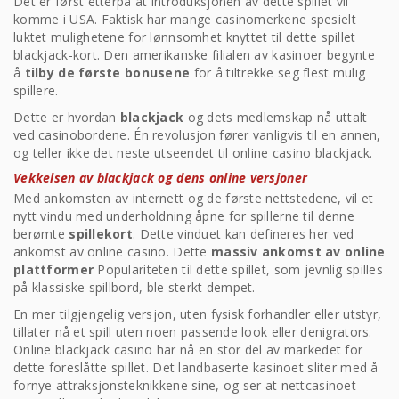
Det er først etterpå at introduksjonen av dette spillet vil
komme i USA. Faktisk har mange casinomerkene spesielt
luktet mulighetene for lønnsomhet knyttet til dette spillet
blackjack-kort. Den amerikanske filialen av kasinoer begynte
å
tilby de første bonusene
for å tiltrekke seg flest mulig
spillere.
Dette er hvordan
blackjack
og dets medlemskap nå uttalt
ved casinobordene. Én revolusjon fører vanligvis til en annen,
og teller ikke det neste utseendet til online casino blackjack.
Vekkelsen av blackjack og dens online versjoner
Med ankomsten av internett og de første nettstedene, vil et
nytt vindu med underholdning åpne for spillerne til denne
berømte
spillekort
. Dette vinduet kan defineres her ved
ankomst av online casino. Dette
massiv ankomst av online
plattformer
Populariteten til dette spillet, som jevnlig spilles
på klassiske spillbord, ble sterkt dempet.
En mer tilgjengelig versjon, uten fysisk forhandler eller utstyr,
tillater nå et spill uten noen passende look eller denigrators.
Online blackjack casino har nå en stor del av markedet for
dette foreslåtte spillet. Det landbaserte kasinoet sliter med å
fornye attraksjonsteknikkene sine, og ser at nettcasinoet