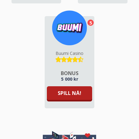
5
Buumi Casino
BONUS
5 000 kr
SPILL NÅ!