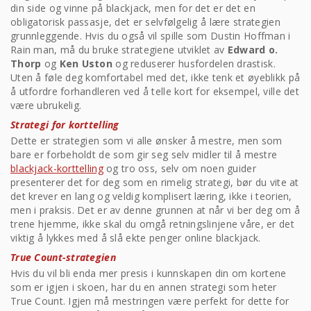
din side og vinne på blackjack, men for det er det en
obligatorisk passasje, det er selvfølgelig å lære strategien
grunnleggende. Hvis du også vil spille som Dustin Hoffman i
Rain man, må du bruke strategiene utviklet av
Edward o.
Thorp
og
Ken Uston
og reduserer husfordelen drastisk.
Uten å føle deg komfortabel med det, ikke tenk et øyeblikk på
å utfordre forhandleren ved å telle kort for eksempel, ville det
være ubrukelig.
Strategi for korttelling
Dette er strategien som vi alle ønsker å mestre, men som
bare er forbeholdt de som gir seg selv midler til å mestre
blackjack-korttelling
og tro oss, selv om noen guider
presenterer det for deg som en rimelig strategi, bør du vite at
det krever en lang og veldig komplisert læring, ikke i teorien,
men i praksis. Det er av denne grunnen at når vi ber deg om å
trene hjemme, ikke skal du omgå retningslinjene våre, er det
viktig å lykkes med å slå ekte penger online blackjack.
True Count-strategien
Hvis du vil bli enda mer presis i kunnskapen din om kortene
som er igjen i skoen, har du en annen strategi som heter
True Count. Igjen må mestringen være perfekt for dette for